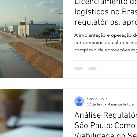
Licenciamento de
logísticos no Bras
regulatórios, ap
necessárias e est
A implantação e operação de
conformidade
condomínios de galpões industriais exige 
complexo de aprovações reg
normas urbanísticas, ambien
operacional. Com a expans
indústria e das redes de dist
de empreendimentos logísti
diferentes municípios. No en
enfrentam riscos regulatório
Sanrlei Polini
licenciamento não é
17 de fev.
4 min de leitura
Análise Regulató
São Paulo: Como 
Viabilidade do S