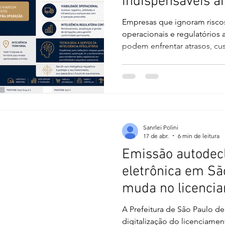
indispensáveis a
ou locação de imó
Empresas que ignoram riscos
no Brasil
operacionais e regulatórios 
podem enfrentar atrasos, cus
uso e impactos relevantes 
imobiliária corporativa no B
decisão baseada apenas em l
metragem e prazo de ocupa
industriais, logísticas, hospit
tecnológicas e built-to-suit
Sanrlei Polini
envolve hoje uma
17 de abr.
6 min de leitura
Emissão autodecl
eletrônica em Sã
muda no licenci
projetos de edifi
A Prefeitura de São Paulo d
digitalização do licenciamen