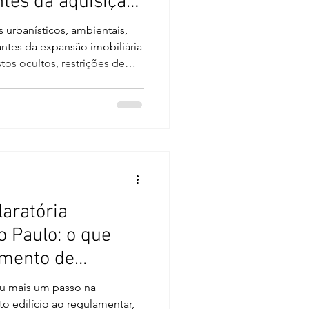
ntes da aquisição
veis industriais
 urbanísticos, ambientais,
antes da expansão imobiliária
tos ocultos, restrições de
de compliance. A expansão
rasil deixou de ser uma
ocalização, preço,
ção. Em operações
alares, comerciais,
, a escolha de um imóvel
aratória
o Paulo: o que
amento de
cações
eu mais um passo na
to edilício ao regulamentar,