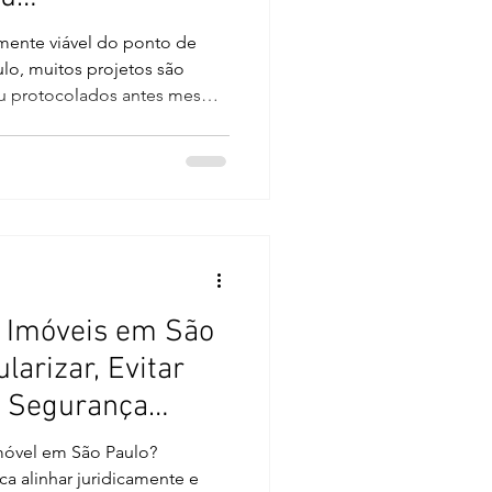
Antes de Investir
ente viável do ponto de
ulo, muitos projetos são
ou protocolados antes mesmo
 completa de enquadramento
resultado pode ser embargo,
esperadas ou inviabilidade
se regulatória integrada
gica de pré-viabilidade. Ela
nica, se o projeto é
e Imóveis em São
arizar, Evitar
r Segurança
móvel em São Paulo?
ca alinhar juridicamente e