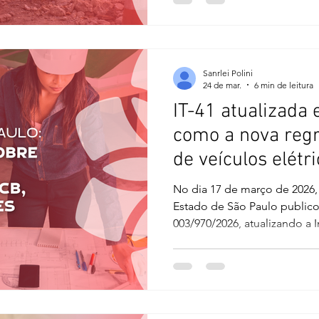
insegurança regulatória que 
novos alvarás e autorizações
atividade imobiliária. O res
entre modernização administr
Sanrlei Polini
24 de mar.
6 min de leitura
IT-41 atualizada
como a nova regr
de veículos elétr
AVCB, projetos e 
No dia 17 de março de 2026
existentes
Estado de São Paulo publico
003/970/2026, atualizando a In
que trata da inspeção visual 
baixa tensão. A mudança tem
os sistemas de recarga de ve
entrar de forma mais clara 
segurança contra incêndio nas edif