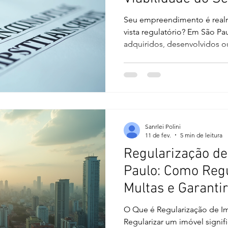
Empreendimento 
Seu empreendimento é realm
vista regulatório? Em São Pa
adquiridos, desenvolvidos 
de uma verificação técnica
urbanístico e ambiental. O 
indeferimento, exigências in
jurídica da operação. A análi
surge como uma etapa estraté
permite avaliar, com base téc
Sanrlei Polini
11 de fev.
5 min de leitura
Regularização d
Paulo: Como Regul
Multas e Garanti
Jurídica
O Que é Regularização de I
Regularizar um imóvel signifi