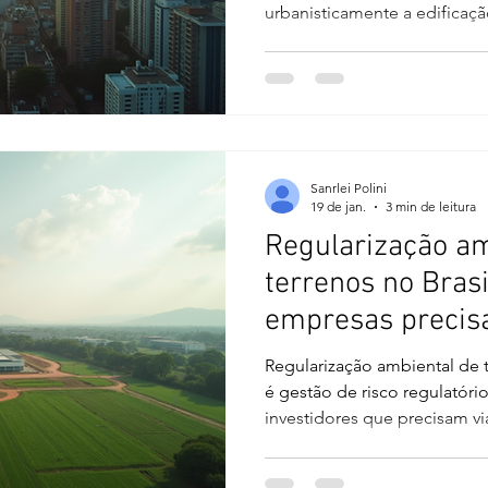
urbanisticamente a edificaç
vigentes, garantindo que: A
área edificada corresponda 
exercido seja compatível c
obrigatórias estejam válidas
análise técnica detalhada, i
zoneamento via GeoSampa, v
Sanrlei Polini
constru
19 de jan.
3 min de leitura
Regularização am
terrenos no Brasi
empresas precisa
de investir (EVT
Regularização ambiental de terrenos não é 
+ Regularização i
é gestão de risco regulatório . Para empresas e
investidores que precisam vi
plantas industriais, condomí
energia, a pergunta correta n