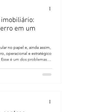
er apenas técnica.
 imobiliário:
 erro em um
lar no papel e, ainda assim,
iro, operacional e estratégico
. Esse é um dos problemas
 de ativos imobiliários no
móvel possui parte da
 carrega inconsistências
m quando a operação já está
lanejada ou a fiscalização já
conhecido: atras