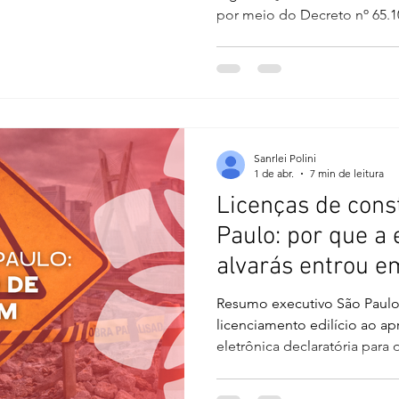
por meio do Decreto nº 65.10
Lei nº 18.375/2025, que insti
eletrônica de documentos de
edilícia. Na prática, o muni
funcionará o novo rito para 
certificados e autorizações e
O tema é relevante porque a
Sanrlei Polini
incorporad
1 de abr.
7 min de leitura
Licenças de con
Paulo: por que a
alvarás entrou e
Resumo executivo São Paulo 
licenciamento edilício ao a
eletrônica declaratória par
urbanísticos. Ao mesmo temp
revisão do zoneamento pro