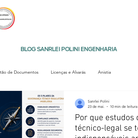
EMPRESA
SERVIÇOS
CLIENTES
CUR
BLOG SANRLEI POLINI ENGENHARIA
tão de Documentos
Licenças e Alvarás
Anistia
Sanrlei Polini
23 de mai.
10 min de leitura
Por que estudos 
técnico-legal se