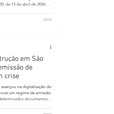
0, de 15 de abril de 2026, a
tuiu a emissão declaratória
 controle da atividade
cípio detalhou como
emissão de alvarás,
m sistema eletrônico oficial.
tinge diretamente
strução em São
 emissão de
m crise
avançou na digitalização do
provar um regime de emissão
a determinados documentos
o, a judicialização da
duziu um ambiente de