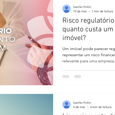
vista, a alteração pode parec
Sanrlei Polini
19 de mar.
7 min de leitura
Risco regulatório
quanto custa um
imóvel?
Um imóvel pode parecer regu
representar um risco finance
relevante para uma empresa
mais subestimados na gestão
Brasil. Em muitos casos, o i
documentação em ordem, mas
regulatórias que só aparece
em curso, a expansão já foi p
foi acionada. O resultado é 
Sanrlei Polini
5 de mar.
4 min de leitura