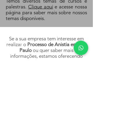
Temos diversos temas de cursos e
palestras.
Clique aqui
e acesse nossa
página para saber mais sobre nossos
temas disponíveis.
Se a sua empresa tem interesse em
realizar o
Processo de Anistia em São
Paulo
ou quer saber mais
informações, estamos oferecendo
uma consultoria online gratuita
limitada.
Clique abaixo e agende a sua!
Dúvidas? Agende uma Consultoria Gratuita Online de 1
NOSSO TELEFONE
Telefone - (11) 4208-7287
WhatsApp -
(11) 97235-1699