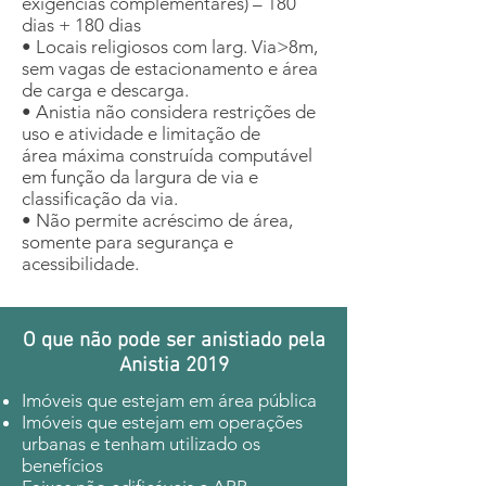
exigências complementares) – 180
dias + 180 dias
• Locais religiosos com larg. Via>8m,
sem vagas de estacionamento e área
de carga e descarga.
• Anistia não considera restrições de
uso e atividade e limitação de
área máxima construída computável
em função da largura de via e
classificação da via.
• Não permite acréscimo de área,
somente para segurança e
acessibilidade.
O que não pode ser anistiado pela
Anistia 2019
Imóveis que estejam em área pública
Imóveis que estejam em operações
urbanas e tenham utilizado os
benefícios