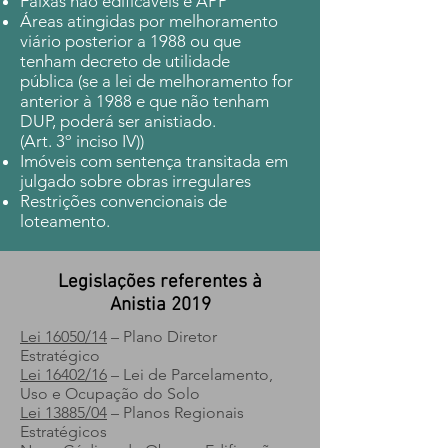
Faixas não edificáveis e APP
Áreas atingidas por melhoramento
viário posterior a 1988 ou que
tenham decreto de utilidade
pública
(se a lei de melhoramento for
anterior à 1988 e que não tenham
DUP, poderá ser anistiado.
(
Art. 3º inciso IV))
Imóveis com sentença transitada em
julgado sobre obras irregulares
Restrições convencionais de
loteamento.
Legislações referentes à
Anistia 2019
Lei 16050/14
– Plano Diretor
Estratégico
Lei 16402/16
– Lei de Parcelamento,
Uso e Ocupação do Solo
Lei 13885/04
– Planos Regionais
Estratégicos