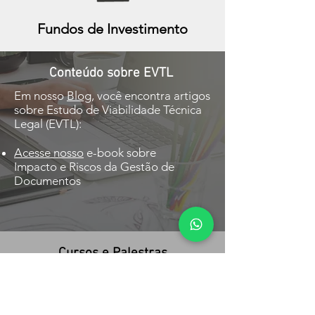
Fundos de Investimento
Conteúdo sobre EVTL
Em nosso
Blog
, você encontra artigos
sobre Estudo de Viabilidade Técnica
Legal (EVTL):
Acesse nosso
e-book sobre
Impacto e Riscos da Gestão de
Documentos
Cursos e Palestras
Temos diversos temas de cursos e
palestras.
Clique aqui
e acesse nossa
página para saber mais sobre nossos