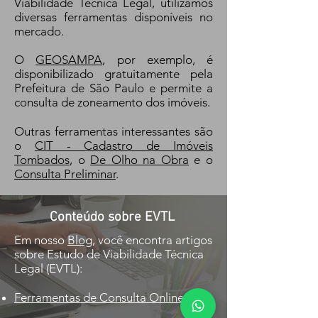
Viabilidade Técnica Legal, utilizamos
diversas ferramentas disponíveis no
mercado.
O ​
GEOSAMPA
, por exemplo, é
disponibilizado gratuitamente pela
Prefeitura de São Paulo e permite a
consulta de zoneamento dos imóveis.
Outras ferramentas interessantes são
o
CIT - Cadastro de Imóveis
Tombados
, o
De Olho na Obra
e o
Consulta Preliminar
.
Conteúdo sobre EVTL
Em nosso
Blog
, você encontra artigos
sobre Estudo de Viabilidade Técnica
Legal (EVTL):
Ferramentas de Consulta Online