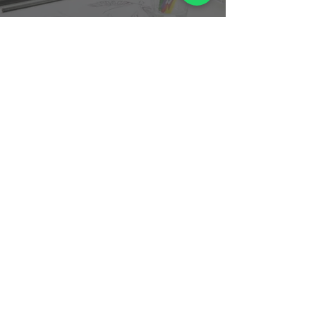
Cursos e Palestras
Temos diversos temas de cursos e
palestras.
Clique aqui
e acesse nossa
página para saber mais sobre nossos
temas disponíveis.
Se a sua empresa tem interesse em
solicitar um
Estudo de Viabilidade
Técnica e Legal
ou quer saber mais
informações, estamos oferecendo
uma consultoria online gratuita
limitada.
Clique abaixo e agende a sua!
Dúvidas? Agende uma Consultoria Gratuita Online de 15 min.