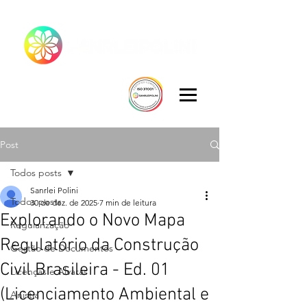
Post
Todos posts
Sanrlei Polini
Todos posts
30 de dez. de 2025
7 min de leitura
Explorando o Novo Mapa
Regularização
Regulatório da Construção
Gestão de Documentos
Civil Brasileira - Ed. 01
Licenças e Alvarás
(Licenciamento Ambiental e
Anistia