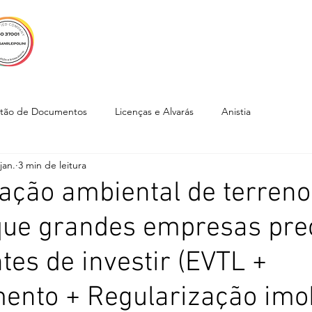
EMPRESA
SERVIÇOS
CLIENTES
CUR
tão de Documentos
Licenças e Alvarás
Anistia
jan.
3 min de leitura
ação ambiental de terreno
 que grandes empresas pr
ntes de investir (EVTL +
ento + Regularização imob