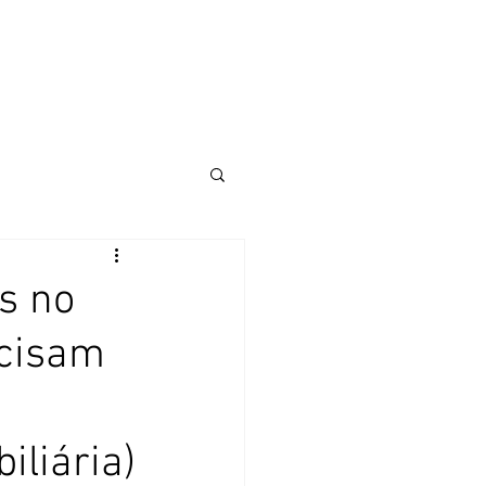
SOS E PALESTRAS
IMPRENSA E NOTÍCIAS
CONTATO
s no
ecisam
iliária)