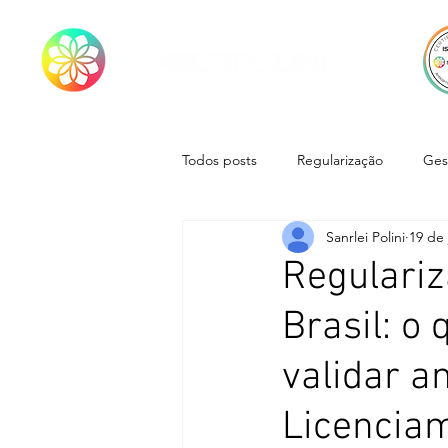
Todos posts
Regularização
Ges
Sanrlei Polini
19 de 
Regulariz
Brasil: o
validar a
Licenciam