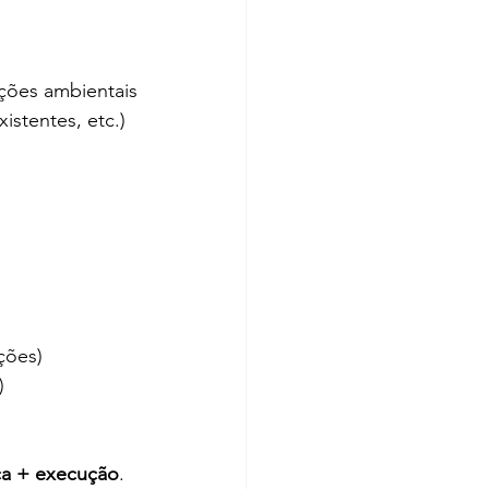
ições ambientais
istentes, etc.)
ções)
)
ça + execução
.