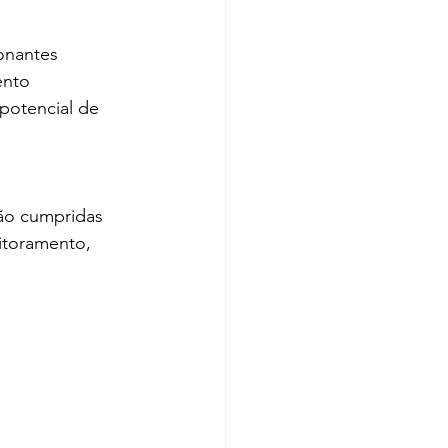
onantes
ento
potencial de 
ão cumpridas 
itoramento, 