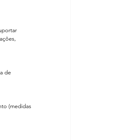
uportar 
tações, 
a de 
nto (medidas 