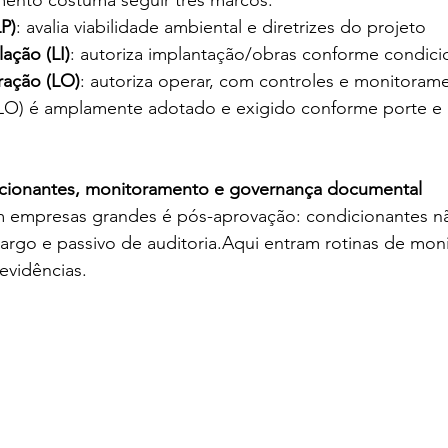
amento costuma seguir três marcos:
LP)
: avalia viabilidade ambiental e diretrizes do projeto
lação (LI)
: autoriza implantação/obras conforme condici
ração (LO)
: autoriza operar, com controles e monitoram
LO) é amplamente adotado e exigido conforme porte e 
dicionantes, monitoramento e governança documental
 em empresas grandes é pós-aprovação: condicionantes n
argo e passivo de auditoria.Aqui entram rotinas de mon
 evidências.