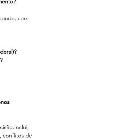
mento?
sponde, com 
deral)?
?
enos
isão.Inclui, 
 conflitos de 