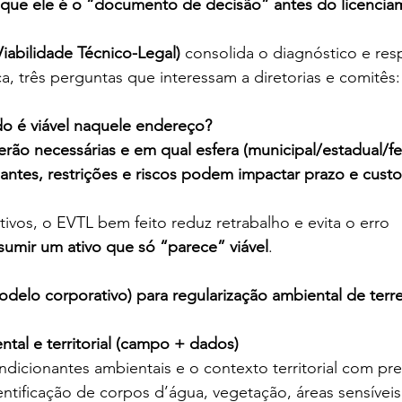
 que ele é o “documento de decisão” antes do licencia
iabilidade Técnico-Legal)
 consolida o diagnóstico e re
ca, três perguntas que interessam a diretorias e comitês:
o é viável naquele endereço?
erão necessárias e em qual esfera (municipal/estadual/fe
antes, restrições e riscos podem impactar prazo e custo
ivos, o EVTL bem feito reduz retrabalho e evita o erro 
umir um ativo que só “parece” viável
.
odelo corporativo) para regularização ambiental de terr
ntal e territorial (campo + dados)
dicionantes ambientais e o contexto territorial com prec
ntificação de corpos d’água, vegetação, áreas sensíveis,