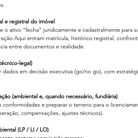
s.
l e registral do imóvel
ue o ativo “fecha” juridicamente e cadastralmente para s
ação.Aqui entram matrícula, histórico registral, confron
cia entre documentos e realidade.
técnico-legal)
r dados em decisão executiva (go/no go), com estratégi
zação (ambiental e, quando necessário, fundiária)
ão conformidades e preparar o terreno para o licenciame
eração, compensações, ajustes técnicos).
ental (LP / LI / LO)