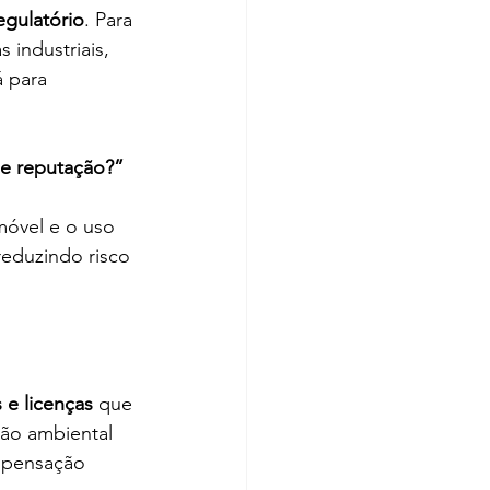
egulatório
. Para 
 industriais, 
 para 
 e reputação?”
móvel e o uso 
reduzindo risco 
 e licenças
 que 
ão ambiental 
ompensação 