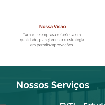
Nossa Visão
Tornar-se empresa referência em
qualidade, planejamento e estratégia
em permits/aprovações.
Nossos Serviços