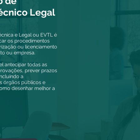
o de
écnico Legal
écnica e Legal ou EVTL é
icar os procedimentos
rização ou licenciamento
to ou empresa.
el antecipar todas as
rovações, prever prazos
ncluindo a
s órgãos públicos e
como desenhar melhor a