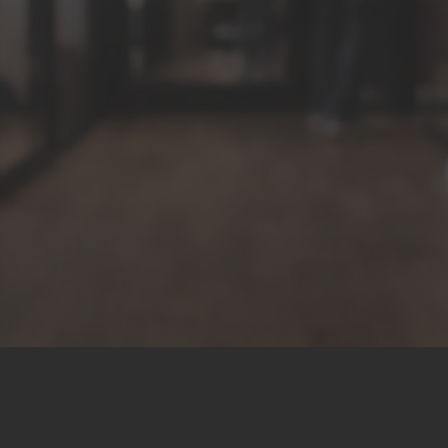
nrlei Polini Engenhar
Consultiva!
a era na gestão de processos de regularização 100% 