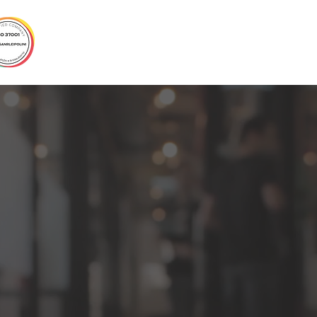
EMPRESA
SERVIÇOS
CLIENTES
CUR
cessos ágeis, experiênc
ação transparente e co
Seja bem-vindo a