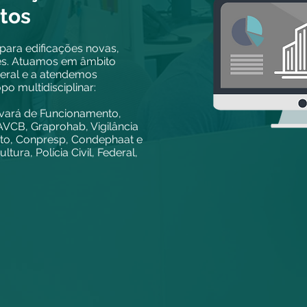
ntos
para edificações novas,
ões. Atuamos em âmbito
deral e a atendemos
o multidisciplinar:
lvará de Funcionamento,
AVCB, Graprohab, Vigilância
ito, Conpresp, Condephaat e
ltura, Polícia Civil, Federal,