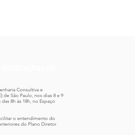
SOS E PALESTRAS
IMPRENSA E NOTÍCIAS
CONTATO
 Edificações de
genharia Consultiva e
 de São Paulo, nos dias 8 e 9
 das 8h às 18h, no Espaço
acilitar o entendimento do
nteriores do Plano Diretor