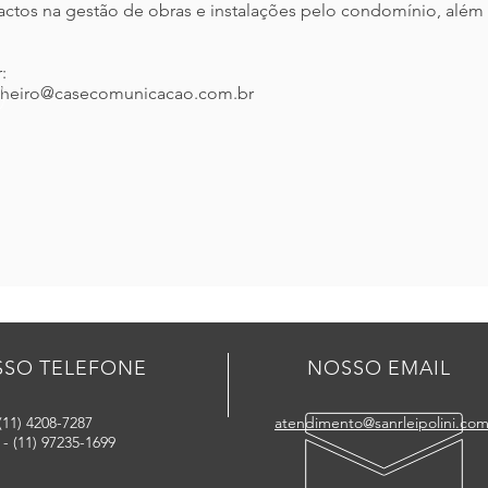
pactos na gestão de obras e instalações pelo condomínio, além 
:
.pinheiro@casecomunicacao.com.br
SO TELEFONE
NOSSO EMAIL
(11) 4208-7287
atendimento@sanrleipolini.com
 (11) 97235-1699