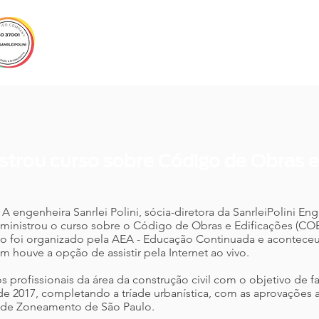
EMPRESA
SERVIÇOS
CLIENTES
CUR
istrou curso sobre Código de Obras e
 A engenheira Sanrlei Polini, sócia-diretora da SanrleiPolini En
 ministrou o curso sobre o Código de Obras e Edificações (COE)
so foi organizado pela AEA - Educação Continuada e aconteceu
 houve a opção de assistir pela Internet ao vivo.
s profissionais da área da construção civil com o objetivo de f
e 2017, completando a tríade urbanística, com as aprovações a
ei de Zoneamento de São Paulo.