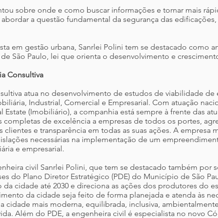
rientou sobre onde e como buscar informações e tornar mais ráp
de abordar a questão fundamental da segurança das edificaçõ
sta em gestão urbana, Sanrlei Polini tem se destacado como an
 de São Paulo, lei que orienta o desenvolvimento e crescimento
ia Consultiva
onsultiva atua no desenvolvimento de estudos de viabilidade 
obiliária, Industrial, Comercial e Empresarial. Com atuação nac
Estate (Imobiliário), a companhia está sempre à frente das atu
es completas de excelência a empresas de todos os portes, agr
 clientes e transparência em todas as suas ações. A empres
legislações necessárias na implementação de um empreendiment
iária e empresarial.
nheira civil Sanrlei Polini, que tem se destacado também por s
es do Plano Diretor Estratégico (PDE) do Município de São Paul
 da cidade até 2030 e direciona as ações dos produtores do e
imento da cidade seja feito de forma planejada e atenda às ne
a cidade mais moderna, equilibrada, inclusiva, ambientalmente
da. Além do PDE, a engenheira civil é especialista no novo C