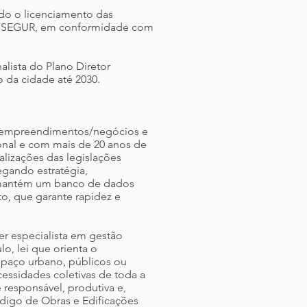
ido o licenciamento das
es, SEGUR, em conformidade com
alista do Plano Diretor
 da cidade até 2030.
de empreendimentos/negócios e
ional e com mais de 20 anos de
alizações das legislações
egando estratégia,
a mantém um banco de dados
o, que garante rapidez e
er especialista em gestão
o, lei que orienta o
spaço urbano, públicos ou
cessidades coletivas de toda a
 responsável, produtiva e,
ódigo de Obras e Edificações