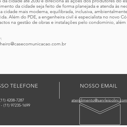
 da cidade até 2030 e direciona as ações dos produtores do e
imento da cidade seja feito de forma planejada e atenda às ne
a cidade mais moderna, equilibrada, inclusiva, ambientalmente
da. Além do PDE, a engenheira civil é especialista no novo C
pactos na gestão de obras e instalações pelo condomínio, além 
:
.pinheiro@casecomunicacao.com.br
SO TELEFONE
NOSSO EMAIL
(11) 4208-7287
atendimento@sanrleipolini.com
 (11) 97235-1699