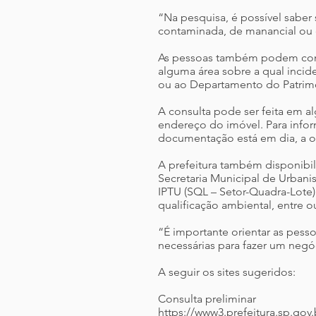
“Na pesquisa, é possível saber
contaminada, de manancial ou d
As pessoas também podem consu
alguma área sobre a qual incid
ou ao Departamento do Patrim
A consulta pode ser feita em a
endereço do imóvel. Para infor
documentação está em dia, a o
A prefeitura também disponibi
Secretaria Municipal de Urban
IPTU (SQL – Setor-Quadra-Lote)
qualificação ambiental, entre ou
“É importante orientar as pess
necessárias para fazer um negó
A seguir os sites sugeridos:
Consulta preliminar
https://www3.prefeitura.sp.go