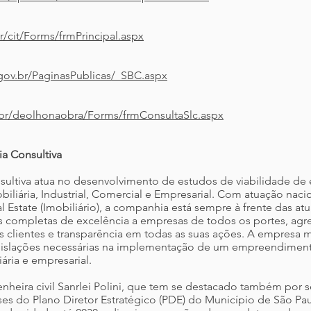
r/cit/Forms/frmPrincipal.aspx
.gov.br/PaginasPublicas/_SBC.aspx
v.br/deolhonaobra/Forms/frmConsultaSlc.aspx
ia Consultiva
onsultiva atua no desenvolvimento de estudos de viabilidade 
obiliária, Industrial, Comercial e Empresarial. Com atuação nac
Estate (Imobiliário), a companhia está sempre à frente das atu
es completas de excelência a empresas de todos os portes, agr
 clientes e transparência em todas as suas ações. A empres
legislações necessárias na implementação de um empreendiment
iária e empresarial.
nheira civil Sanrlei Polini, que tem se destacado também por s
es do Plano Diretor Estratégico (PDE) do Município de São Paul