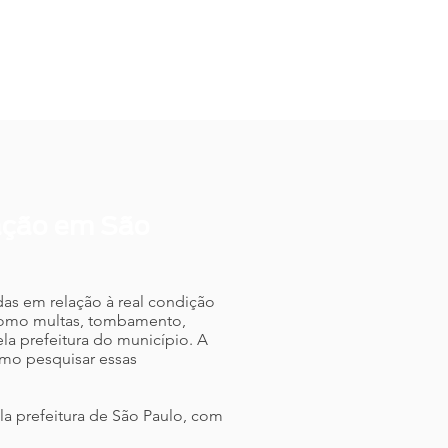
SOS E PALESTRAS
IMPRENSA E NOTÍCIAS
CONTATO
cação em São
das em relação à real condição
 como multas, tombamento,
ela prefeitura do município. A
como pesquisar essas
la prefeitura de São Paulo, com