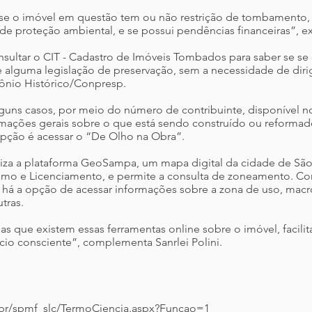
 se o imóvel em questão tem ou não restrição de tombamento, 
e proteção ambiental, e se possui pendências financeiras”, ex
ltar o CIT - Cadastro de Imóveis Tombados para saber se se 
e alguma legislação de preservação, sem a necessidade de dirig
ônio Histórico/Conpresp.
lguns casos, por meio do número de contribuinte, disponível n
mações gerais sobre o que está sendo construído ou reformado
pção é acessar o “De Olho na Obra”.
liza a plataforma GeoSampa, um mapa digital da cidade de São
ismo e Licenciamento, e permite a consulta de zoneamento. C
 há a opção de acessar informações sobre a zona de uso, macr
tras.
oas que existem essas ferramentas online sobre o imóvel, facil
cio consciente”, complementa Sanrlei Polini.
v.br/spmf_slc/TermoCiencia.aspx?Funcao=1