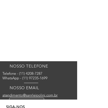
NOSSO TELEFONE
Telefone - (11) 4208-7287
WhatsApp -
(11) 97235-1699
NOSSO EMAIL
atendimento@sanrleipolini.com.br
SIGA-NOS