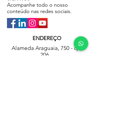
Acompanhe todo o nosso
conteúdo nas redes sociais.
ENDEREÇO
Alameda Araguaia, 750 - cj
206
Edifício Araguaia Plaza
Alphaville Industrial - São
Paulo - Brasil
CEP
06455-000
WhatsApp - (11)
99263-2030
Telefone - (11) 4208-7287