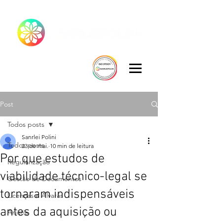
Post
Todos posts
Sanrlei Polini
Todos posts
23 de mai.
10 min de leitura
Por que estudos de
Regularização
viabilidade técnico-legal se
Gestão de Documentos
tornaram indispensáveis
Licenças e Alvarás
antes da aquisição ou
Anistia