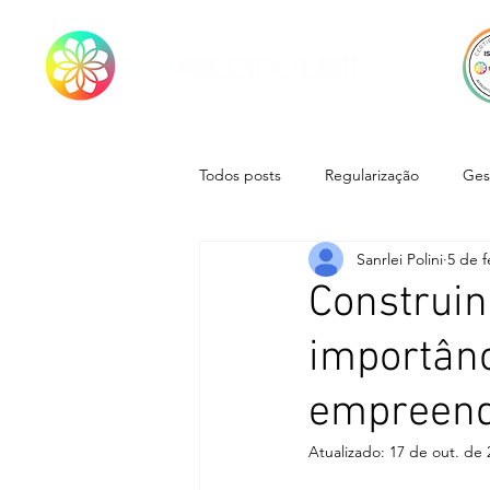
Todos posts
Regularização
Ges
Sanrlei Polini
5 de f
Construin
importânc
empreend
Atualizado:
17 de out. de 