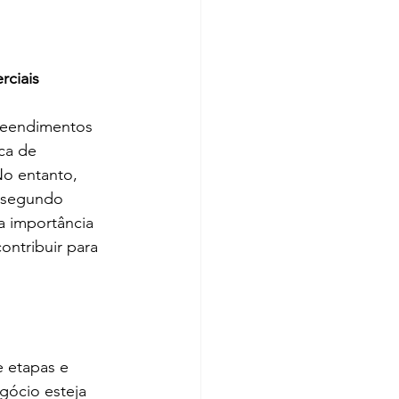
rciais
reendimentos 
ca de 
o entanto, 
 segundo 
a importância 
ntribuir para 
 etapas e 
ócio esteja 