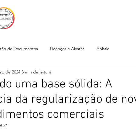
EMPRESA
SERVIÇOS
CLIENTES
CUR
tão de Documentos
Licenças e Alvarás
Anistia
ev. de 2024
3 min de leitura
do uma base sólida: A
ia da regularização de no
imentos comerciais
2024