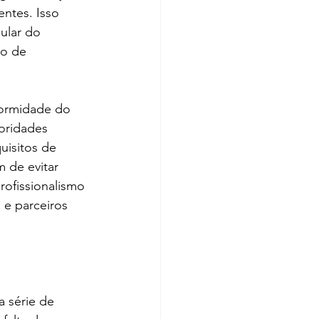
ntes. Isso 
ular do 
o de 
nformidade do 
oridades 
isitos de 
 de evitar 
ofissionalismo 
 e parceiros 
 série de 