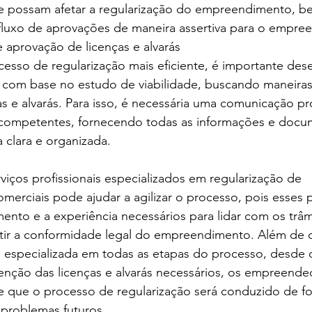
e possam afetar a regularização do empreendimento, 
fluxo de aprovações de maneira assertiva para o empre
e aprovação de licenças e alvarás
cesso de regularização mais eficiente, é importante dese
 com base no estudo de viabilidade, buscando maneiras d
s e alvarás. Para isso, é necessária uma comunicação pro
competentes, fornecendo todas as informações e docu
 clara e organizada.
viços profissionais especializados em regularização de 
rciais pode ajudar a agilizar o processo, pois esses pr
nto e a experiência necessários para lidar com os trâm
ntir a conformidade legal do empreendimento. Além de o
o especializada em todas as etapas do processo, desde 
btenção das licenças e alvarás necessários, os empreen
 de que o processo de regularização será conduzido de 
o problemas futuros.