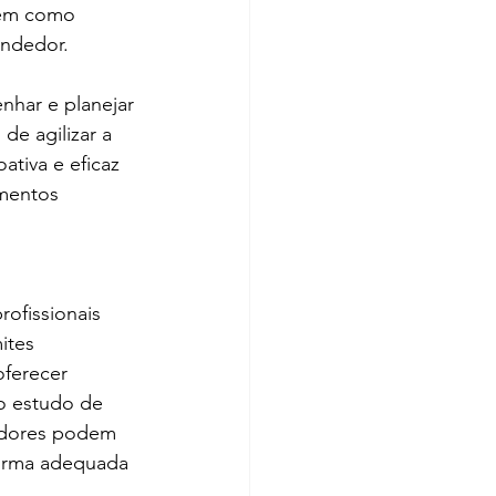
bem como 
endedor.
nhar e planejar 
e agilizar a 
ativa e eficaz 
mentos 
ofissionais 
ites 
ferecer 
o estudo de 
dedores podem 
forma adequada 