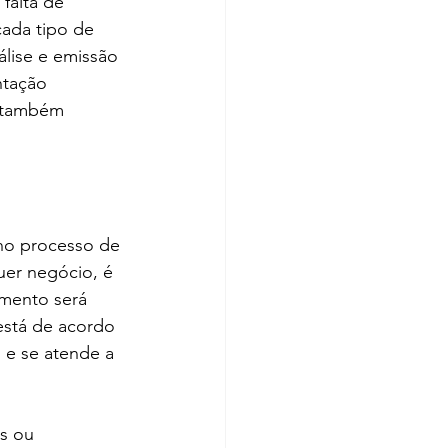
falta de 
cada tipo de 
lise e emissão 
ntação 
 também 
no processo de 
uer negócio, é 
mento será 
 está de acordo 
 e se atende a 
s ou 