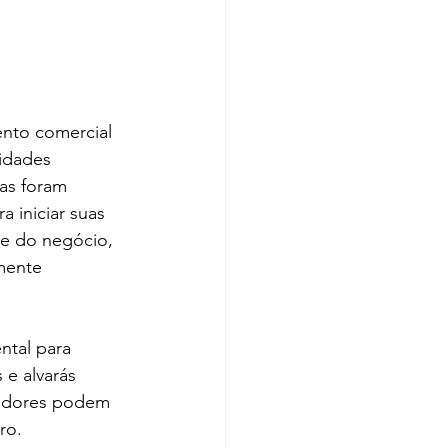
ento comercial 
ridades 
ias foram 
 iniciar suas 
de do negócio, 
mente 
tal para 
 e alvarás 
dedores podem 
ro.